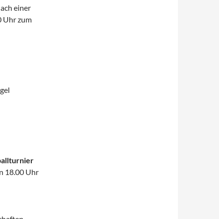
nach einer
0 Uhr zum
gel
allturnier
nn 18.00 Uhr
chaften