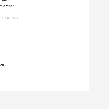
November.
eiben kalt.
ben.