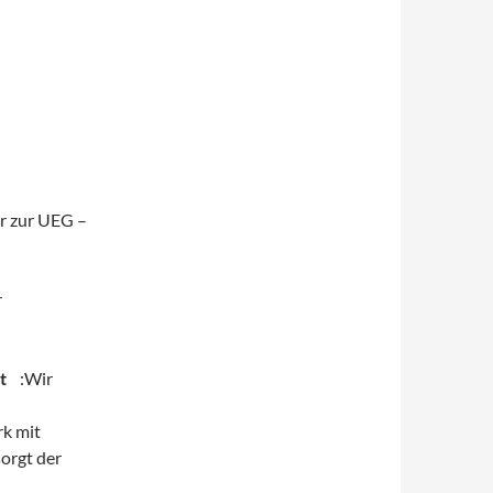
r zur UEG –
r
t
:Wir
rk mit
sorgt der