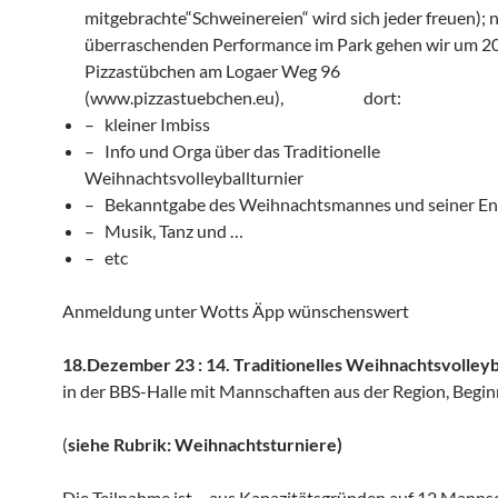
mitgebrachte“Schweinereien“ wird sich jeder freuen); 
überraschenden Performance im Park gehen wir um 2
Pizzastübchen am Logaer Weg 96
(www.pizzastuebchen.eu), dort:
– kleiner Imbiss
– Info und Orga über das Traditionelle
Weihnachtsvolleyballturnier
– Bekanntgabe des Weihnachtsmannes und seiner En
– Musik, Tanz und …
– etc
Anmeldung unter Wotts Äpp wünschenswert
18.Dezember 23 : 14. Traditionelles Weihnachtsvolleyb
in der BBS-Halle mit Mannschaften aus der Region, Begi
(
siehe Rubrik: Weihnachtsturniere)
Die Teilnahme ist – aus Kapazitätsgründen auf 12 Manns