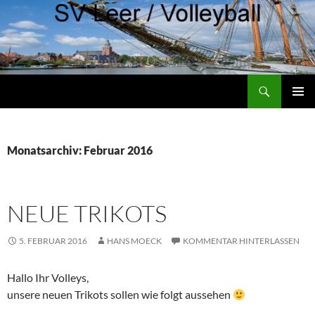
Zum
Inhalt
springen
Suchen
SVL-Volleys
PRIMÄR
MENÜ
Monatsarchiv: Februar 2016
NEUE TRIKOTS
5. FEBRUAR 2016
HANS MOECK
KOMMENTAR HINTERLASSEN
Hallo Ihr Volleys,
unsere neuen Trikots sollen wie folgt aussehen